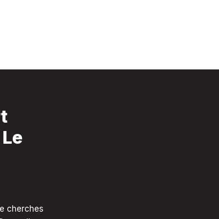
t
 Le
te cherches