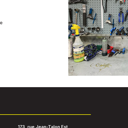
de
173, rue Jean-Talon Est