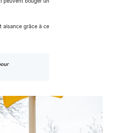
-ci peuvent bouger un
et aisance grâce à ce
pour