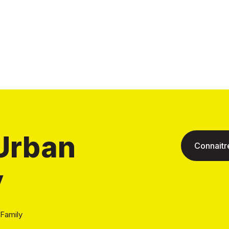
 Urban
Connaitre
y
Family