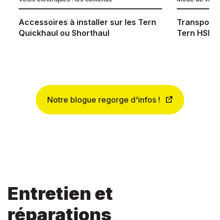
Accessoires à installer sur les Tern
Transporter
Quickhaul ou Shorthaul
Tern HSD
Notre blogue regorge d'infos !
Entretien et
réparations