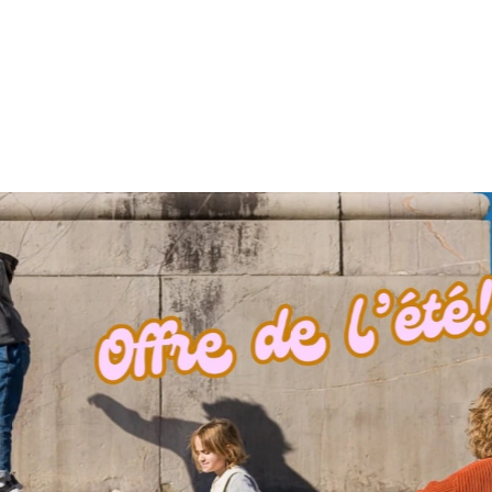
Nouvel arri
de Brompton
Ils sont enfin là ! Des Brompton électriques