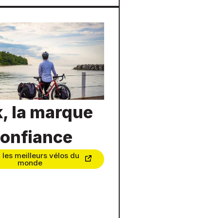
k, la marque
confiance
 les meilleurs vélos du
monde