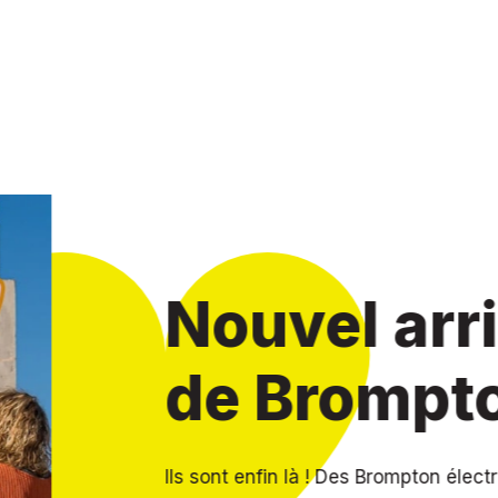
vage
 !
 C Line et G