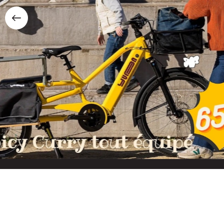
Line, des Brompton C Line et G Line…
Prêts juste à temps pour votre été !
Notre catalogue