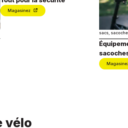
Magasinez
sacs, sacoche
Équipeme
sacoche
Magasine
e vélo