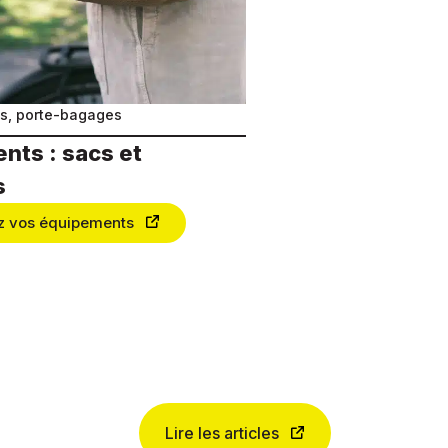
s, porte-bagages
nts : sacs et
s
z vos équipements
Lire les articles